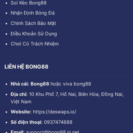
Soi Kèo Bong88
Nhận Định Bóng Đá
Chính Sách Bảo Mật
Điều Khoản Sử Dụng
Chơi Có Trách Nhiệm
LIÊN HỆ BONG88
Nhà cái:
Bong88
hoặc viva bong88
Địa chỉ:
10 Khu Phố 7, Hố Nai, Biên Hòa, Đồng Nai,
Việt Nam
Website:
https://deswaps.io/
Số điện thoại:
0937474688
Email:
support@bong88.in.net