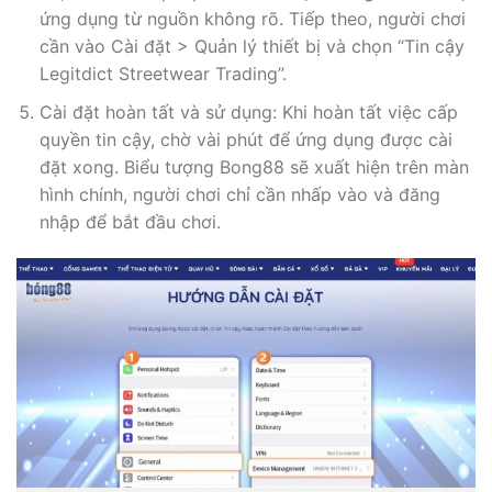
ứng dụng từ nguồn không rõ. Tiếp theo, người chơi
cần vào Cài đặt > Quản lý thiết bị và chọn “Tin cậy
Legitdict Streetwear Trading”.
Cài đặt hoàn tất và sử dụng: Khi hoàn tất việc cấp
quyền tin cậy, chờ vài phút để ứng dụng được cài
đặt xong. Biểu tượng Bong88 sẽ xuất hiện trên màn
hình chính, người chơi chỉ cần nhấp vào và đăng
nhập để bắt đầu chơi.