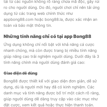
tải từ các nguồn không rõ ràng chứa mã độc, gây rủi
ro cho người dùng. Do đó, người chơi chỉ nên tải ứng
dụng từ các trang web chính thức như
appbong88.com hoặc bong88.la, được xác nhận an
toàn và bảo mật thông tin​.
Những tính năng chỉ có tại app Bong88
Ứng dụng không chỉ nổi bật với khả năng cá cược
nhanh chóng, mà còn được trang bị nhiều tính năng
giúp nâng cao trải nghiệm người dùng. Dưới đây là 3
tính năng chính mà người dùng đánh giá cao:
Giao diện dễ dùng
Bong88 được thiết kế với giao diện đơn giản, dễ sử
dụng, dù là người mới hay đã có kinh nghiệm. Các
danh mục và tính năng được bố trí một cách rõ ràng,
giúp người dùng dễ dàng truy cập vào các mục như
đặt cược, xem kết quả hoặc thực hiện thanh toán.