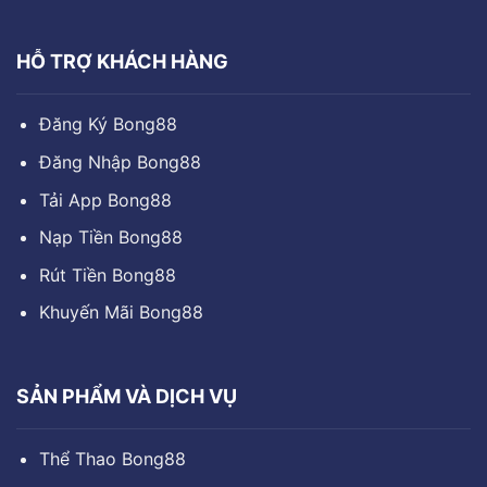
HỖ TRỢ KHÁCH HÀNG
Đăng Ký Bong88
Đăng Nhập Bong88
Tải App Bong88
Nạp Tiền Bong88
Rút Tiền Bong88
Khuyến Mãi Bong88
SẢN PHẨM VÀ DỊCH VỤ
Thể Thao Bong88