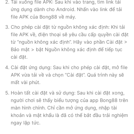
Tải xuống file APK: Sau khi vào trang, tìm link tải
ứng dụng dành cho Android. Nhấn vào link để tải
file APK của Bong88 về máy.
Cho phép cài đặt từ nguồn không xác định: Khi tải
file APK về, điện thoại sẽ yêu cầu cấp quyền cài đặt
từ “nguồn không xác định”. Hãy vào phần Cài đặt >
Bảo mật > bật Nguồn không xác định để tiếp tục
cài đặt.
Cài đặt ứng dụng: Sau khi cho phép cài đặt, mở file
APK vừa tải về và chọn “Cài đặt”. Quá trình này sẽ
mất vài phút.
Hoàn tất cài đặt và sử dụng: Sau khi cài đặt xong,
người chơi sẽ thấy biểu tượng của app Bong88 trên
màn hình chính. Chỉ cần mở ứng dụng, nhập tài
khoản và mật khẩu là đã có thể bắt đầu trải nghiệm
ngay lập tức.