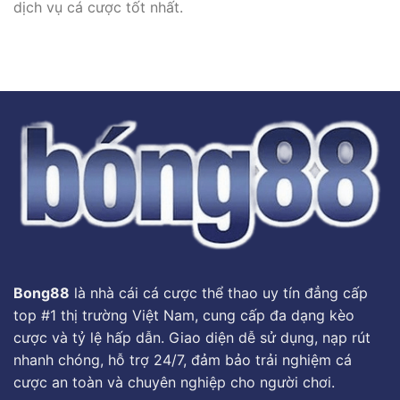
dịch vụ cá cược tốt nhất.
Bong88
là nhà cái cá cược thể thao uy tín đẳng cấp
top #1 thị trường Việt Nam, cung cấp đa dạng kèo
cược và tỷ lệ hấp dẫn. Giao diện dễ sử dụng, nạp rút
nhanh chóng, hỗ trợ 24/7, đảm bảo trải nghiệm cá
cược an toàn và chuyên nghiệp cho người chơi.