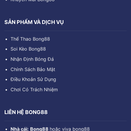
SẢN PHẨM VÀ DỊCH VỤ
Thể Thao Bong88
Soi Kèo Bong88
Nhận Định Bóng Đá
Chính Sách Bảo Mật
Điều Khoản Sử Dụng
Chơi Có Trách Nhiệm
LIÊN HỆ BONG88
Nhà cái:
Bong88
hoặc viva bong88