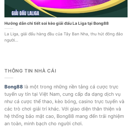
Hướng dẫn chi tiết soi kèo giải đấu La Liga tại Bong88
La Liga, giải đấu hàng đầu của Tây Ban Nha, thu hút đông đảo
người...
THÔNG TIN NHÀ CÁI
Bong88
là một trong những nền tảng cá cược trực
tuyến uy tín tại Việt Nam, cung cấp đa dạng dịch vụ
như cá cược thể thao, kèo bóng, casino trực tuyến và
các trò chơi giải trí khác. Với giao diện thân thiện và
hệ thống bảo mật cao, Bong88 mang đến trải nghiệm
an toàn, minh bạch cho người chơi.