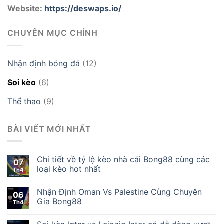
Website:
https://deswaps.io/
CHUYÊN MỤC CHÍNH
Nhận định bóng đá
(12)
Soi kèo
(6)
Thể thao
(9)
BÀI VIẾT MỚI NHẤT
Chi tiết về tỷ lệ kèo nhà cái Bong88 cùng các
07
loại kèo hot nhất
Th4
Nhận Định Oman Vs Palestine Cùng Chuyên
06
Gia Bong88
Th4