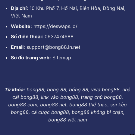
Địa chỉ:
10 Khu Phố 7, Hố Nai, Biên Hòa, Đồng Nai,
Việt Nam
Website:
https://deswaps.io/
Số điện thoại:
0937474688
Email:
support@bong88.in.net
Sơ đồ trang web:
Sitemap
Từ khóa:
bong88, bong 88, bóng 88, viva bong88, nhà
cái bong88, link vào bong88, trang chủ bong88,
bong88 com, bong88 net, bong88 thể thao, soi kèo
bong88, cá cược bong88, bong88 không bị chặn,
bong88 việt nam