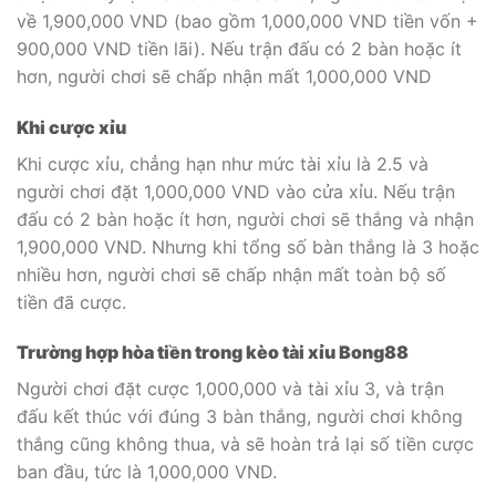
về 1,900,000 VND (bao gồm 1,000,000 VND tiền vốn +
900,000 VND tiền lãi). Nếu trận đấu có 2 bàn hoặc ít
hơn, người chơi sẽ chấp nhận mất 1,000,000 VND
Khi cược xỉu
Khi cược xỉu, chẳng hạn như mức tài xỉu là 2.5 và
người chơi đặt 1,000,000 VND vào cửa xỉu. Nếu trận
đấu có 2 bàn hoặc ít hơn, người chơi sẽ thắng và nhận
1,900,000 VND. Nhưng khi tổng số bàn thắng là 3 hoặc
nhiều hơn, người chơi sẽ chấp nhận mất toàn bộ số
tiền đã cược.
Trường hợp hòa tiền trong kèo tài xỉu Bong88
Người chơi đặt cược 1,000,000 và tài xỉu 3, và trận
đấu kết thúc với đúng 3 bàn thắng, người chơi không
thắng cũng không thua, và sẽ hoàn trả lại số tiền cược
ban đầu, tức là 1,000,000 VND.