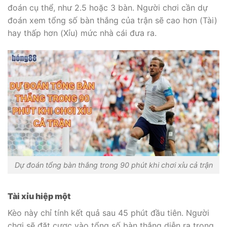
đoán cụ thể, như 2.5 hoặc 3 bàn. Người chơi cần dự
đoán xem tổng số bàn thắng của trận sẽ cao hơn (Tài)
hay thấp hơn (Xỉu) mức nhà cái đưa ra.
Dự đoán tổng bàn thắng trong 90 phút khi chơi xỉu cả trận
Tài xỉu hiệp một
Kèo này chỉ tính kết quả sau 45 phút đầu tiên. Người
chơi sẽ đặt cược vào tổng số bàn thắng diễn ra trong