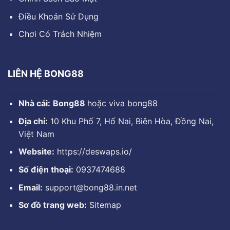
Điều Khoản Sử Dụng
Chơi Có Trách Nhiệm
LIÊN HỆ BONG88
Nhà cái:
Bong88
hoặc viva bong88
Địa chỉ:
10 Khu Phố 7, Hố Nai, Biên Hòa, Đồng Nai,
Việt Nam
Website:
https://deswaps.io/
Số điện thoại:
0937474688
Email:
support@bong88.in.net
Sơ đồ trang web:
Sitemap